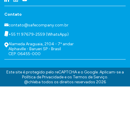
Contato
contato@safecompany.com.br
+55 11 97679-2559 (WhatsApp)
Alameda Araguaia, 2104 - 7º andar
Alphaville - Barueri SP - Brasil
CEP: 06455-000
Este site é protegido pelo reCAPTCHA e o Google. Aplicam-se a
Política de Privacidade
e os
Termos de Serviço
.
@chleba todos os direitos reservados 2026